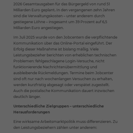
Cookies. Sie können Ihre Einwilligung zu ganzen
2026 Gesamtausgaben für das Bürgergeld von rund 51
Kategorien geben oder sich weitere Informationen
Milliarden Euro geplant
.
In den vergangenen zehn Jahren
anzeigen lassen und so nur bestimmte Cookies auswählen.
sind die Verwaltungskosten – unter anderem durch
gestiegene Löhne – insgesamt um 39 Prozent auf 6,5
Alle akzeptieren
Speichern
Milliarden Euro angestiegen.
Zurück
Im Juli 2025 wurde von den Jobcentern die verpflichtende
Kommunikation über das Online-Portal eingeführt. Der
Datenschutzeinstellungen
Essenziell (1)
Erfolg dieser Maßnahme ist bislang mäßig. Viele
Leistungsbezieher berichten von erheblichen technischen
Essenzielle Cookies ermöglichen grundlegende Funktionen und
Problemen: fehlgeschlagene Login-Versuche, nicht
sind für die einwandfreie Funktion der Website erforderlich.
funktionierende Nachrichtenübermittlung und
Cookie-Informationen anzeigen
ausbleibende Rückmeldungen. Termine beim Jobcenter
sind oft nur nach wochenlangen Versuchen zu erhalten,
Ext
Externe Medien (7)
werden kurzfristig abgesagt oder verspätet zugestellt.
Auch die postalische Kommunikation dauert inzwischen
Inhalte von Videoplattformen und Social-Media-Plattformen
deutlich länger.
werden standardmäßig blockiert. Wenn Cookies von externen
Medien akzeptiert werden, bedarf der Zugriff auf diese Inhalte
Unterschiedliche Zielgruppen – unterschiedliche
keiner manuellen Einwilligung mehr.
Herausforderungen
Cookie-Informationen anzeigen
Eine wirksame Arbeitsmarktpolitik muss differenzieren. Zu
Datenschutzerklärung
Impressum
den Leistungsbeziehern zählen unter anderem: