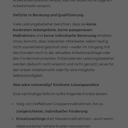
Arbeitslosenstatistik heraus, was die tatsächliche Lage am
Arbeitsmarkt verzerrt.
Defizite in Beratung und Qualifizierung
Viele Leistungsbezieher berichten, dass sie
keine
konkreten Jobangebote
,
keine passgenauen
Maßnahmen
und
keine individuelle Betreuung
erhalten.
Hinzu kommt, dass Jobcenter-Mitarbeiter selbst häufig
nicht ausreichend geschult sind – weder im Umgang mit
den Kunden noch in der aktuellen Arbeitsmarktlage oder
den Förderinstrumenten. Potenziale der Leistungsbezieher
werden dadurch nicht erkannt und nicht genutzt, sei es für
den ersten Arbeitsmarkt oder für eine mögliche
Selbstständigkeit.
Was wäre notwendig? Konkrete Lösungsansätze
Eine nachhaltige Reform sollte folgende Punkte leisten:
Weg von ineffektiven Gruppenmaßnahmen, hin zu
zielgerichteter, individueller Förderung
Einzelcoachings
statt Massenmaßnahmen – auch wenn
diese zunächst höhere Kosten verursachen