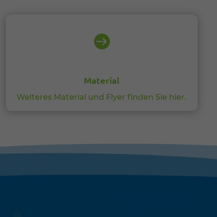

Material
Weiteres Material und Flyer finden Sie hier.