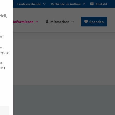
Landesverbände
Verbände im Aufbau
Kontakt
ell,
e
Informieren
Mitmachen
Spenden
n
um
e.
ebsite
en
nen