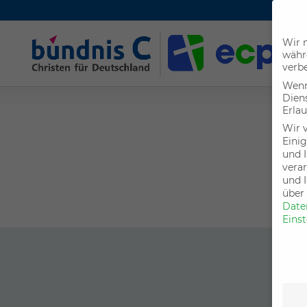
Wir n
währ
verbe
Wenn 
Dien
Erlau
Wir 
Einig
und I
verar
und 
über
Date
Eins
Date