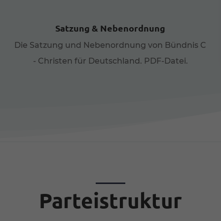
le akzeptieren
Speichern
Satzung & Nebenordnung
nschutzeinstellungen
enziell (1)
Die Satzung und Nebenordnung von Bündnis C
nzielle Cookies ermöglichen grundlegende Funktionen und sind für die
- Christen für Deutschland. PDF-Datei.
andfreie Funktion der Website erforderlich.
Cookie-Informationen anzeigen
erne Medien (7)
lte von Videoplattformen und Social-Media-Plattformen werden
dardmäßig blockiert. Wenn Cookies von externen Medien akzeptiert werde
rf der Zugriff auf diese Inhalte keiner manuellen Einwilligung mehr.
Cookie-Informationen anzeigen
Datenschutzerklärung
Imp
Parteistruktur