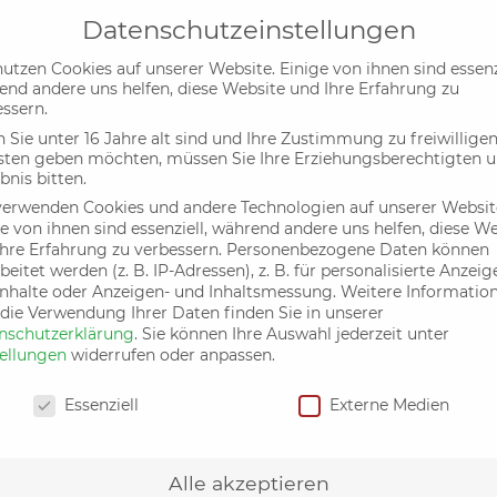
Datenschutzeinstellungen
utzen Cookies auf unserer Website. Einige von ihnen sind essenzi
end andere uns helfen, diese Website und Ihre Erfahrung zu
Aktuelles
Termin
ssern.
Sie unter 16 Jahre alt sind und Ihre Zustimmung zu freiwillige
sten geben möchten, müssen Sie Ihre Erziehungsberechtigten 
bnis bitten.
verwenden Cookies und andere Technologien auf unserer Websit
e von ihnen sind essenziell, während andere uns helfen, diese W
Informieren
hre Erfahrung zu verbessern.
Personenbezogene Daten können
beitet werden (z. B. IP-Adressen), z. B. für personalisierte Anzeig
Inhalte oder Anzeigen- und Inhaltsmessung.
Weitere Informatio
 die Verwendung Ihrer Daten finden Sie in unserer
nschutzerklärung
.
Sie können Ihre Auswahl jederzeit unter
tellungen
widerrufen oder anpassen.
nschutzeinstellungen
Essenziell
Externe Medien
Inhalte
Alle akzeptieren