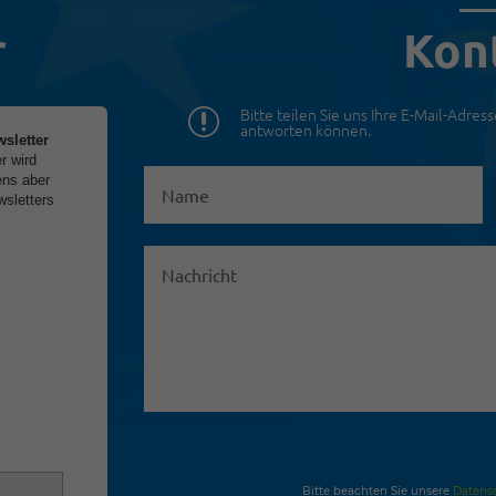
r
Kon
Bitte teilen Sie uns Ihre E-Mail-Adres
r
antworten können.
sletter
r wird
ens aber
wsletters
Bitte beachten Sie unsere
Datens