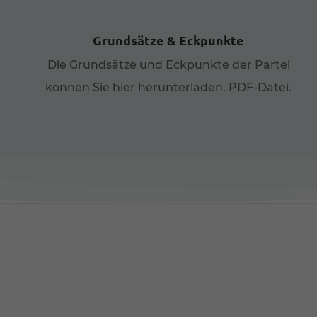
Al
Grundsätze & Eckpunkte
Date
Ess
Die Grundsätze und Eckpunkte der Partei
Esse
können Sie hier herunterladen. PDF-Datei.
einw
Ext
Inha
stan
beda