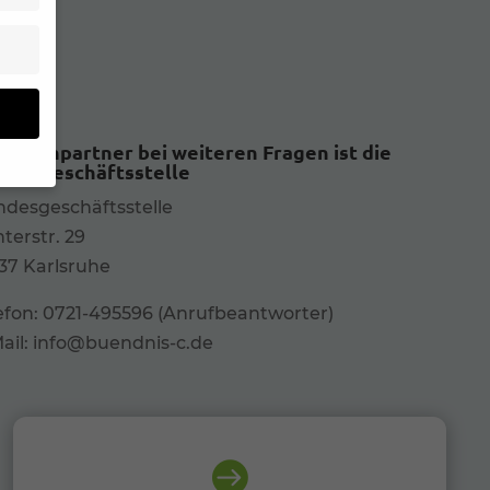
prechpartner bei weiteren Fragen ist die
ndesgeschäftsstelle
desgeschäftsstelle
n
terstr. 29
um
37 Karlsruhe
e.
ebsite
efon: 0721-495596 (Anrufbeantworter)
ail: info@buendnis-c.de
en
nen
nnen

hlen.