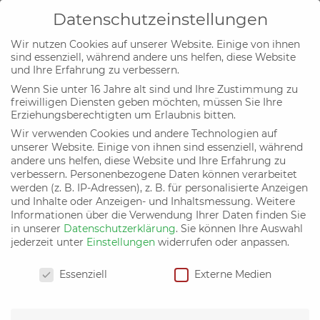
Datenschutzeinstellungen
Wir nutzen Cookies auf unserer Website. Einige von ihnen
sind essenziell, während andere uns helfen, diese Website
und Ihre Erfahrung zu verbessern.
Wenn Sie unter 16 Jahre alt sind und Ihre Zustimmung zu
Diskussionsgrundlage zum
freiwilligen Diensten geben möchten, müssen Sie Ihre
Erziehungsberechtigten um Erlaubnis bitten.
bedingten Grund- und
Erziehungsgehalt
Wir verwenden Cookies und andere Technologien auf
unserer Website. Einige von ihnen sind essenziell, während
von
Bündnis C
|
30. Sep. 2011
|
Familie und
andere uns helfen, diese Website und Ihre Erfahrung zu
Bildung
verbessern.
Personenbezogene Daten können verarbeitet
werden (z. B. IP-Adressen), z. B. für personalisierte Anzeigen
und Inhalte oder Anzeigen- und Inhaltsmessung.
Weitere
Informationen über die Verwendung Ihrer Daten finden Sie
Diskussionsgrundlage zum bedingten Grund- und
in unserer
Datenschutzerklärung
.
Sie können Ihre Auswahl
Erziehungsgehalt
Herunterladen
jederzeit unter
Einstellungen
widerrufen oder anpassen.
Datenschutzeinstellungen
Essenziell
Externe Medien
Unterstützen