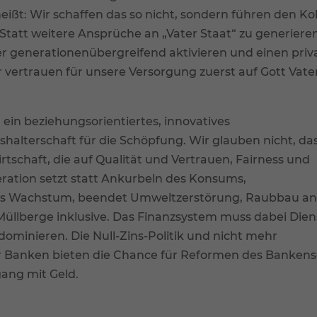
eißt: Wir schaffen das so nicht, sondern führen den Ko
 Statt weitere Ansprüche an „Vater Staat“ zu generieren
r generationenübergreifend aktivieren und einen priv
 vertrauen für unsere Versorgung zuerst auf Gott Vater
 ein beziehungsorientiertes, innovatives
shalterschaft für die Schöpfung. Wir glauben nicht, das
rtschaft, die auf Qualität und Vertrauen, Fairness und
ration setzt statt Ankurbeln des Konsums,
s Wachstum, beendet Umweltzerstörung, Raubbau a
lberge inklusive. Das Finanzsystem muss dabei Diens
 dominieren. Die Null-Zins-Politik und nicht mehr
r Banken bieten die Chance für Reformen des Bankens
gang mit Geld.