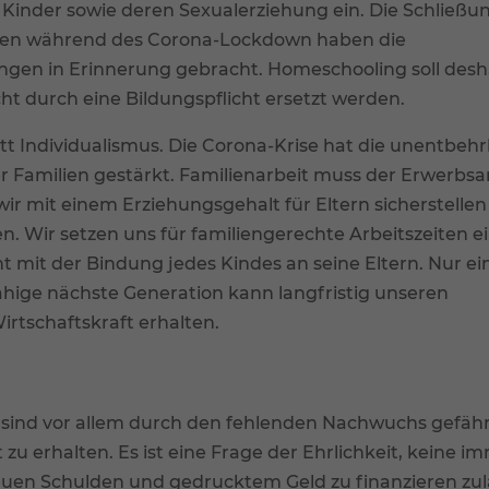
inder sowie deren Sexualerziehung ein. Die Schließu
gen während des Corona-Lockdown haben die
htungen in Erinnerung gebracht. Homeschooling soll desh
icht durch eine Bildungspflicht ersetzt werden.
tt Individualismus. Die Corona-Krise hat die unentbehr
r Familien gestärkt. Familienarbeit muss der Erwerbsa
wir mit einem Erziehungsgehalt für Eltern sicherstellen
. Wir setzen uns für familiengerechte Arbeitszeiten ei
 mit der Bindung jedes Kindes an seine Eltern. Nur ei
ähige nächste Generation kann langfristig unseren
rtschaftskraft erhalten.
e sind vor allem durch den fehlenden Nachwuchs gefäh
zu erhalten. Es ist eine Frage der Ehrlichkeit, keine i
uen Schulden und gedrucktem Geld zu finanzieren zu