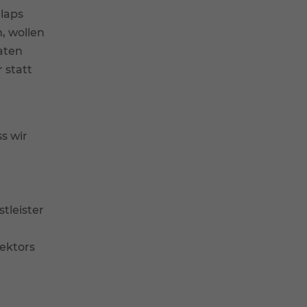
llaps
, wollen
aten
 statt
s wir
n
tleister
ektors