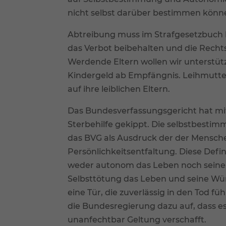
nicht selbst darüber bestimmen könn
Al
Abtreibung muss im Strafgesetzbuch bl
Date
Ess
das Verbot beibehalten und die Rech
Esse
Werdende Eltern wollen wir unterstü
einw
Kindergeld ab Empfängnis. Leihmutters
auf ihre leiblichen Eltern.
Ext
Das Bundesverfassungsgericht hat mit
Inha
Sterbehilfe gekippt. Die selbstbesti
stan
beda
das BVG als Ausdruck der der Mens
Persönlichkeitsentfaltung. Diese Defi
weder autonom das Leben noch seine 
Selbsttötung das Leben und seine Wür
eine Tür, die zuverlässig in den Tod f
die Bundesregierung dazu auf, dass es
unanfechtbar Geltung verschafft.