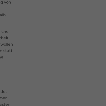
ng von
alb
liche
rbeit
 wollen
n statt
ne
rdet
mmer
lasten