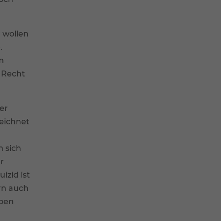
Zurück
 wollen
.
m
s Recht
Externe Medien
er
eichnet
n,
h sich
r
ressum
izid ist
ern auch
eben