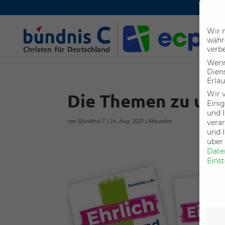
Wir n
währ
verbe
Wenn 
Dien
Erlau
Wir 
Die Themen zu uns
Einig
und I
verar
von
Bündnis C
|
24. Aug. 2021
|
Aktuelles
und 
über
Date
Eins
Date