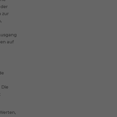
 der
 zur
,
 Ausgang
uen auf
de
 Die
t
 Werten,