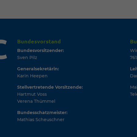
Bundesvorstand
Bu
Bundesvorsitzender:
Wi
Sven Pilz
761
Generalsekretärin:
Lei
Karin Heepen
Dan
Stellvertretende Vorsitzende:
Mai
Hartmut Voss
Tel
Verena Thümmel
Bundesschatzmeister:
Mathias Scheuschner