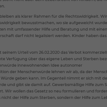
en.
le akzeptieren
Speichern
eiben als klarer Rahmen für die Rechtswidrigkeit. Wir
nschutzeinstellungen
enziell (1)
tswidrigkeit bewusstmachen, wo sie aufgeweicht wurde
nzielle Cookies ermöglichen grundlegende Funktionen und sind für die
tzen mit umfassender Hilfe und Beratung und mit eine
andfreie Funktion der Website erforderlich.
chaft darf nicht legalisiert werden. Kinder haben da
Cookie-Informationen anzeigen
erne Medien (7)
 seinem Urteil vom 26.02.2020 das Verbot kommerziell
lte von Videoplattformen und Social-Media-Plattformen werden
mmte Verfügung über das eigene Leben und Sterben bez
dardmäßig blockiert. Wenn Cookies von externen Medien akzeptiert werde
rf der Zugriff auf diese Inhalte keiner manuellen Einwilligung mehr.
chenwürde innewohnenden Idee autonomer
nition der Menschenwürde lehnen wir ab, da der Mensc
Cookie-Informationen anzeigen
Würde geben kann. Im Gegenteil nimmt er sich mit de
Datenschutzerklärung
Imp
de und gibt sie damit auf. Gewerbsmäßige Hilfe zum Su
ührt. Wir wollen das Gesetz so neu formulieren und ford
 nicht der Hilfe zum Sterben, sondern der Hilfe zum L