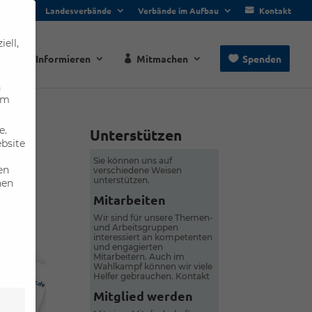
Landesverbände
Verbände im Aufbau
Kontakt
ell,
e
Informieren
Mitmachen
Spenden
n
um
e.
Unterstützen
ebsite
Sie können uns auf
en
verschiedene Weisen
unterstützen.
nen
Mitarbeiten
Wir sind für unsere Themen-
und Arbeitsgruppen
interessiert an kompetenten
und engagierten
Mitarbeitern. Auch im
Wahlkampf können wir viele
Helfer gebrauchen.
Kontakt
Mitglied werden