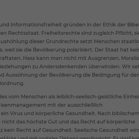
und Informationsfreiheit gründen in der Ethik der Bibe
hen Rechtsstaat. Freiheitsrechte sind zugleich Pflicht, si
shöhlung dieser Grundrechte setzt Menschen staatli
 weil sie die Bevölkerung polarisiert. Der Staat hat ke
raftaten. Hass kann man nicht mit Ausgrenzen, Moralis
Beziehungen zu Andersdenkenden überwinden. Wir se
nd Aussöhnung der Bevölkerung die Bedingung für den
ndordnung.
des vom Menschen als leiblich-seelisch-geistliche Einhei
Krisenmanagement mit der ausschließlich
 ein Virus und körperliche Gesundheit. Nach biblische
t nicht das höchste Gut und das Recht auf körperliche
z kein Recht auf Gesundheit. Seelische Gesundheit wir
stärkt und mit sozialer Distanz geschwächt. Es darf ke