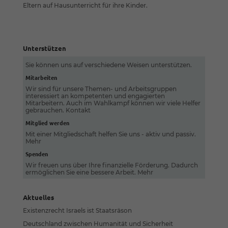
Cookies. Sie können Ihre Einwilligung zu ganzen
Eltern auf Hausunterricht für ihre Kinder.
Kategorien geben oder sich weitere Informationen
anzeigen lassen und so nur bestimmte Cookies auswählen.
Alle akzeptieren
Speichern
Unterstützen
Zurück
Sie können uns auf verschiedene Weisen unterstützen.
Datenschutzeinstellungen
Mitarbeiten
Essenziell (1)
Wir sind für unsere Themen- und Arbeitsgruppen
interessiert an kompetenten und engagierten
Essenzielle Cookies ermöglichen grundlegende Funktionen und
Mitarbeitern. Auch im Wahlkampf können wir viele Helfer
sind für die einwandfreie Funktion der Website erforderlich.
gebrauchen.
Kontakt
Mitglied werden
Cookie-Informationen anzeigen
Mit einer Mitgliedschaft helfen Sie uns - aktiv und passiv.
Mehr
Ext
Externe Medien (7)
Spenden
Inhalte von Videoplattformen und Social-Media-Plattformen
Wir freuen uns über Ihre finanzielle Förderung. Dadurch
werden standardmäßig blockiert. Wenn Cookies von externen
ermöglichen Sie eine bessere Arbeit.
Mehr
Medien akzeptiert werden, bedarf der Zugriff auf diese Inhalte
keiner manuellen Einwilligung mehr.
Aktuelles
Cookie-Informationen anzeigen
Existenzrecht Israels ist Staatsräson
Datenschutzerklärung
Impressum
Deutschland zwischen Humanität und Sicherheit