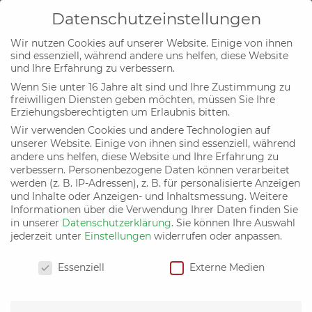
Datenschutzeinstellungen
Wir nutzen Cookies auf unserer Website. Einige von ihnen
sind essenziell, während andere uns helfen, diese Website
und Ihre Erfahrung zu verbessern.
Wenn Sie unter 16 Jahre alt sind und Ihre Zustimmung zu
Bildungspflicht statt Schulpflicht
freiwilligen Diensten geben möchten, müssen Sie Ihre
Erziehungsberechtigten um Erlaubnis bitten.
– Hausunterricht zulassen!
Wir verwenden Cookies und andere Technologien auf
von
Bündnis C
|
17. Mai 2019
|
Familie und Bildung
unserer Website. Einige von ihnen sind essenziell, während
andere uns helfen, diese Website und Ihre Erfahrung zu
verbessern.
Personenbezogene Daten können verarbeitet
werden (z. B. IP-Adressen), z. B. für personalisierte Anzeigen
Am 10. Januar 2019 wurde das Urteil über die Rechtssache
und Inhalte oder Anzeigen- und Inhaltsmessung.
Weitere
Wunderlich gegen Deutschland gesprochen. Der
Informationen über die Verwendung Ihrer Daten finden Sie
Europäische Gerichtshof für Menschenrechte verurteilte
in unserer
Datenschutzerklärung
.
Sie können Ihre Auswahl
das christliche Ehepaar Dirk und Petra Wunderlich, die die
jederzeit unter
Einstellungen
widerrufen oder anpassen.
pädagogische Erziehung ihrer vier Kinder selbst in die Hand
Datenschutzeinstellungen
genommen und sich für Hausunterricht entschieden
Essenziell
Externe Medien
haben. Die Behörden hatten im Jahre 2013 deshalb die
Kinder für drei Wochen aus der Familie gerissen und im
Heim untergebracht, um die Schulpflicht durchzusetzen.