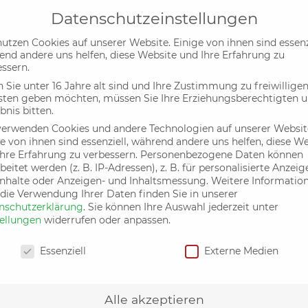
Datenschutzeinstellungen
utzen Cookies auf unserer Website. Einige von ihnen sind essenzi
end andere uns helfen, diese Website und Ihre Erfahrung zu
Aktuelles
Termin
ssern.
Sie unter 16 Jahre alt sind und Ihre Zustimmung zu freiwillige
sten geben möchten, müssen Sie Ihre Erziehungsberechtigten 
bnis bitten.
verwenden Cookies und andere Technologien auf unserer Websit
g – ein beziehungsorientier
e von ihnen sind essenziell, während andere uns helfen, diese W
t, Finanz-, Sozialsysteme u
hre Erfahrung zu verbessern.
Personenbezogene Daten können
beitet werden (z. B. IP-Adressen), z. B. für personalisierte Anzeig
Inhalte oder Anzeigen- und Inhaltsmessung.
Weitere Informatio
 die Verwendung Ihrer Daten finden Sie in unserer
nschutzerklärung
.
Sie können Ihre Auswahl jederzeit unter
tellungen
widerrufen oder anpassen.
nschutzeinstellungen
Essenziell
Externe Medien
rken, die Berufung unserer Nation hervorzubringen. 
nd Deutschland hat eine Berufung für Europa und da
Alle akzeptieren
ienen und zur Hilfe, Einheit und Vertrauen zu stifte