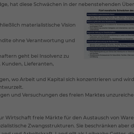
dge, hat diese Schwächen in der nebenstehenden Über
ließlich materialistische Vision
ndite ohne Verantwortung und
aftern geht bei Insolvenz zu
, Kunden, Lieferanten,
en, wo Arbeit und Kapital sich konzentrieren und wir
ntwurzelt.
ungen und Versuchungen des freien Marktes unzureich
e zur Wirtschaft freie Märkte für den Austausch von War
zialistische Zwangsstrukturen. Sie beschränken aber 
Land und Arbeitskraft. Land gilt als Leihgabe Gottes, d