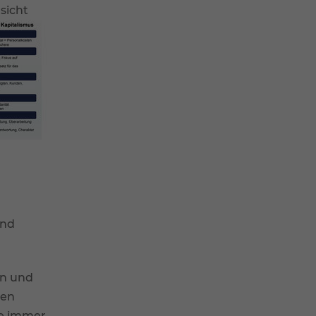
sicht
d
end
en und
den
ie immer