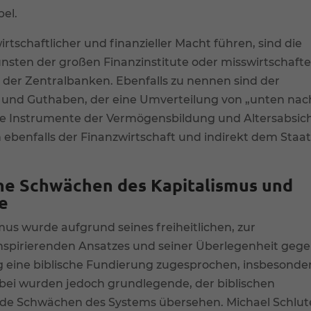
el.
irtschaftlicher und finanzieller Macht führen, sind die
unsten der großen Finanzinstitute oder misswirtschaft
 der Zentralbanken. Ebenfalls zu nennen sind der
n und Guthaben, der eine Umverteilung von „unten nac
che Instrumente der Vermögensbildung und Altersabsi
ch ebenfalls der Finanzwirtschaft und indirekt dem Staa
he Schwächen des Kapitalismus und
e
us wurde aufgrund seines freiheitlichen, zur
inspirierenden Ansatzes und seiner Überlegenheit geg
ig eine biblische Fundierung zugesprochen, insbesonde
abei wurden jedoch grundlegende, der biblischen
de Schwächen des Systems übersehen. Michael Schlut