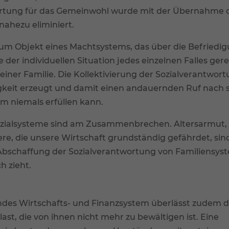
wortung für das Gemeinwohl wurde mit der Übernahme 
nahezu eliminiert.
 zum Objekt eines Machtsystems, das über die Befriedi
 der individuellen Situation jedes einzelnen Falles ger
ner Familie. Die Kollektivierung der Sozialverantwor
igkeit erzeugt und damit einen andauernden Ruf nach s
em niemals erfüllen kann.
Sozialsysteme sind am Zusammenbrechen. Altersarmut,
re, die unsere Wirtschaft grundständig gefährdet, sin
ie Abschaffung der Sozialverantwortung von Familiensy
h zieht.
ndes Wirtschafts- und Finanzsystem überlässt zudem 
st, die von ihnen nicht mehr zu bewältigen ist. Eine