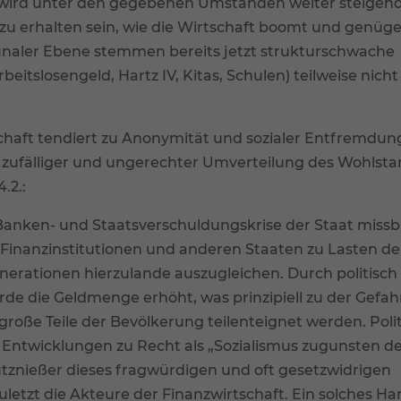
 wird unter den gegebenen Umständen weiter steigen
 zu erhalten sein, wie die Wirtschaft boomt und genüg
naler Ebene stemmen bereits jetzt strukturschwache
beitslosengeld, Hartz IV, Kitas, Schulen) teilweise nich
chaft tendiert zu Anonymität und sozialer Entfremdu
t zufälliger und ungerechter Umverteilung des Wohlsta
.2.:
anken- und Staatsverschuldungskrise der Staat missb
Finanzinstitutionen und anderen Staaten zu Lasten de
nerationen hierzulande auszugleichen. Durch politisch
de die Geldmenge erhöht, was prinzipiell zu der Gefah
große Teile der Bevölkerung teilenteignet werden. Poli
Entwicklungen zu Recht als „Sozialismus zugunsten d
utznießer dieses fragwürdigen und oft gesetzwidrigen
letzt die Akteure der Finanzwirtschaft. Ein solches Han