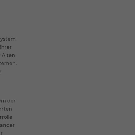
lsystem
ihrer
 Alten
stemen.
n
em der
hrten
rrolle
nander
ur