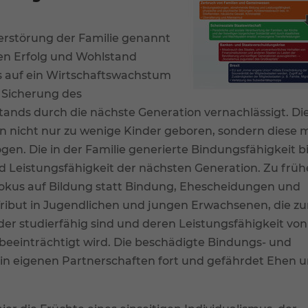
le akzeptieren
Speichern
Zerstörung der Familie genannt
nschutzeinstellungen
ren Erfolg und Wohlstand
enziell (1)
us auf ein Wirtschaftswachstum
nzielle Cookies ermöglichen grundlegende Funktionen und sind für die
andfreie Funktion der Website erforderlich.
 Sicherung des
tands durch die nächste Generation vernachlässigt. Di
Cookie-Informationen anzeigen
n nicht nur zu wenige Kinder geboren, sondern diese m
erne Medien (7)
en. Die in der Familie generierte Bindungsfähigkeit bi
lte von Videoplattformen und Social-Media-Plattformen werden
d Leistungsfähigkeit der nächsten Generation. Zu früh
dardmäßig blockiert. Wenn Cookies von externen Medien akzeptiert werde
Fokus auf Bildung statt Bindung, Ehescheidungen und
rf der Zugriff auf diese Inhalte keiner manuellen Einwilligung mehr.
Tribut in Jugendlichen und jungen Erwachsenen, die zu
Cookie-Informationen anzeigen
der studierfähig sind und deren Leistungsfähigkeit von
Datenschutzerklärung
Imp
beeinträchtigt wird. Die beschädigte Bindungs- und
 in eigenen Partnerschaften fort und gefährdet Ehen 