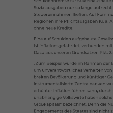
Schuldenbremse für Staatshaushalte
Sozialausgaben nur so lange aufrecht
Steuereinnahmen fließen. Auf kommu
Regionen ihre Pflichtausgaben (u. a. Ar
ohne neue Kredite.
Eine auf Schulden aufgebaute Gesells
ist inflationsgefährdet, verbunden mi
Dazu aus unseren Grundsätzen Pkt. 2.4
„Zum Beispiel wurde im Rahmen der B
um unverantwortliches Verhalten von 
breiten Bevölkerung und künftiger Ge
instrumentalisierte Zentralbanken wur
erhöhter Inflation führen kann, durch 
unabhängige Volkswirte haben solche 
Großkapitals“ bezeichnet. Denn die N
Engagements des Staates sind nicht zu