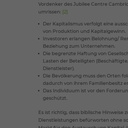
Vordenker des Jubilee Centre Cambri
umrissen:
[2]
Der Kapitalismus verfolgt eine aussch
von Produktion und Kapitalgewinn.
Investoren erlangen Belohnung/ Re
Beziehung zum Unternehmen.
Die begrenzte Haftung von Gesellsch
Lasten der Beteiligten (Beschäftigte
Dienstleister).
Die Bevölkerung muss den Orten folg
dadurch von ihrem Familienbesitz e
Das Individuum ist vor den Forder
geschützt.
Es ist richtig, dass biblische Hinweis
Dienstleistungen befürworten ohne so
Markt für den Austausch von Kapital, 