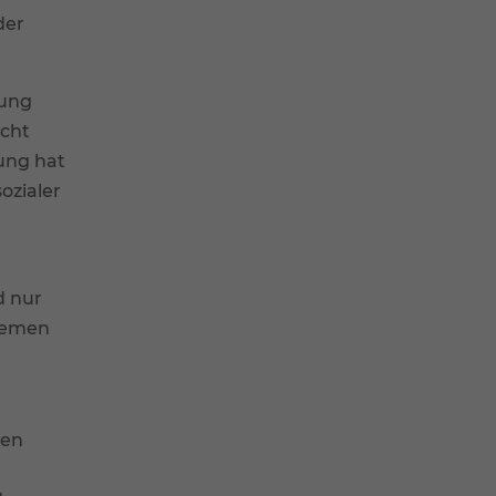
der
gung
echt
tung hat
ozialer
d nur
stemen
den