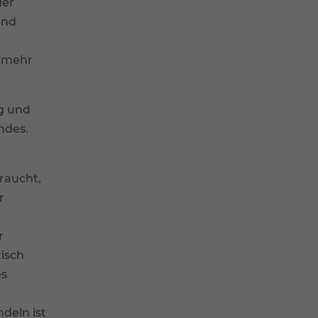
der
end
t mehr
ng und
ndes.
raucht,
r
r
tisch
es
deln ist