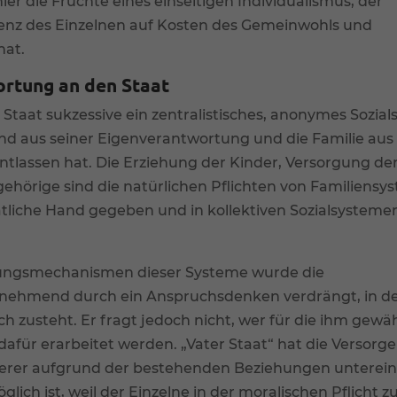
ier die Früchte eines einseitigen Individualismus, der
zienz des Einzelnen auf Kosten des Gemeinwohls und
hat.
ortung an den Staat
 Staat sukzessive ein zentralistisches, anonymes Sozia
nd aus seiner Eigenverantwortung und die Familie aus 
tlassen hat. Die Erziehung der Kinder, Versorgung der
gehörige sind die natürlichen Pflichten von Familiensy
tliche Hand gegeben und in kollektiven Sozialsysteme
lungsmechanismen dieser Systeme wurde die
unehmend durch ein Anspruchsdenken verdrängt, in d
ch zusteht. Er fragt jedoch nicht, wer für die ihm gewä
dafür erarbeitet werden. „Vater Staat“ hat die Versorge
derer aufgrund der bestehenden Beziehungen unterei
ich ist, weil der Einzelne in der moralischen Pflicht z