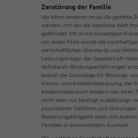
Zerstörung der Familie
Al
Vor allem anderen muss die gezielte 
Date
werden, mit der die westliche Welt ih
Ess
gefährdet. Mit ihrem einseitigen Fok
Esse
einw
um jeden Preis wurde die nachhaltige
wirtschaftlichen Standards und Wohls
Leistungsträger der Gesellschaft habe
Ext
defizitären Bindungserfahrungen erzog
Inha
jedoch die Grundlage für Bildungs- un
stan
Fremd- und Kollektivbetreuung, der 
beda
Kindesmissbrauch fordern hier ihren 
nicht oder nur bedingt ausbildungs- o
psychischen Defiziten und Störungen 
Beziehungsfähigkeit setzt sich zudem
Familien in existentiellem Ausmaß.