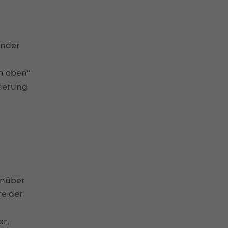
ender
h oben“
cherung
t
enüber
re der
er,