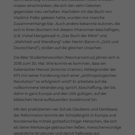
Cookies. Sie können Ihre Einwilligung zu ganzen
massiv einschränken, die sich den zehn Geboten
Kategorien geben oder sich weitere Informationen
gegenüber treu verhalten. Nachdem ich das Buch von
anzeigen lassen und so nur bestimmte Cookies auswählen.
Vladimir Palko gelesen hatte, wurden mir manche
Zusammenhänge klar. Auch andere bekannte Autoren, die
Alle akzeptieren
Speichern
sich in ihren Büchern mit diesem Phänomen beschäftigen,
(z.B. Vishal Mangalwadi in „Das Buch der Mitte“ und
Zurück
„Wahrheit und Wandlung“ oder Martin Baron in „Gott und
Datenschutzeinstellungen
Deutschland“), stoßen auf die gleichen Ursachen.
Essenziell (1)
Die 68er Studentenrevolten (Neomarxismus) jähren sich in
Essenzielle Cookies ermöglichen grundlegende Funktionen und
2018 zum 50. Mal. Wie konnte es kommen, dass ein
sind für die einwandfreie Funktion der Website erforderlich.
italienischer Marxist (Antonio Gramsci, Mitbegründer der
Cookie-Informationen anzeigen
KP) mit seiner Forderung nach einer „anthropologischen
Revolution“ so erfolgreich wird? Er arbeitete auf die
Ext
Externe Medien (7)
vollkommene Veränderung, sprich: Abschaffung, der bis
dahin in ganz Europa und den USA gültigen, auf der
Inhalte von Videoplattformen und Social-Media-Plattformen
biblischen Moral aufbauenden Sozialmoral hin.
werden standardmäßig blockiert. Wenn Cookies von externen
Medien akzeptiert werden, bedarf der Zugriff auf diese Inhalte
Mit den praktizierten vier Soli als Glaubens-und Denkbasis
keiner manuellen Einwilligung mehr.
der Reformation konnte der Schöpfergott in Europa und
Cookie-Informationen anzeigen
Nordamerika mittels gottesfürchtiger Menschen, die sich
als Seine Werkzeuge gebrauchen ließen, menschenwürdige
Datenschutzerklärung
Impressum
gesetzliche Strukturen und damit halbwegs gut