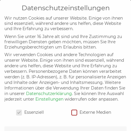
Datenschutzeinstellungen
Wir nutzen Cookies auf unserer Website. Einige von ihnen
sind essenziell, während andere uns helfen, diese Website
und Ihre Erfahrung zu verbessern.
Wenn Sie unter 16 Jahre alt sind und Ihre Zustimmung zu
Buchrezension: Vladimir Palko
freiwilligen Diensten geben möchten, müssen Sie Ihre
Erziehungsberechtigten um Erlaubnis bitten.
„Die Löwen kommen“
Wir verwenden Cookies und andere Technologien auf
von
Bündnis C
|
12. Dez. 2017
|
Menschenwürde
unserer Website. Einige von ihnen sind essenziell, während
und Freiheitsrechte
andere uns helfen, diese Website und Ihre Erfahrung zu
verbessern.
Personenbezogene Daten können verarbeitet
werden (z. B. IP-Adressen), z. B. für personalisierte Anzeigen
und Inhalte oder Anzeigen- und Inhaltsmessung.
Weitere
Warum Europa und Amerika auf eine neue Tyrannei
Informationen über die Verwendung Ihrer Daten finden Sie
zusteuern
in unserer
Datenschutzerklärung
.
Sie können Ihre Auswahl
jederzeit unter
Einstellungen
widerrufen oder anpassen.
Der slowakische
christliche
Datenschutzeinstellungen
Politiker
Essenziell
Externe Medien
Vladimir Palko
führt aus,
warum die alten