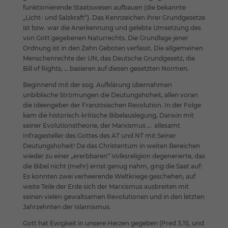
funktionierende Staatswesen aufbauen (die bekannte
„Licht- und Salzkraft“). Das Kennzeichen ihrer Grundgesetze
ist bzw. war die Anerkennung und gelebte Umsetzung des
von Gott gegebenen Naturrechts. Die Grundlage jener
Ordnung ist in den Zehn Geboten verfasst. Die allgemeinen
Menschenrechte der UN, das Deutsche Grundgesetz, die
Bill of Rights, … basieren auf diesen gesetzten Normen.
Beginnend mit der sog. Aufklärung übernahmen
unbiblische Strömungen die Deutungshoheit, allen voran
die Ideengeber der Französischen Revolution. In der Folge
kam die historisch-kritische Bibelauslegung, Darwin mit
seiner Evolutionstheorie, der Marxismus … allesamt
Infragesteller des Gottes des AT und NT mit Seiner
Deutungshoheit! Da das Christentum in weiten Bereichen
wieder zu einer „ererbbaren“ Volksreligion degenerierte, das
die Bibel nicht (mehr) ernst genug nahm, ging die Saat auf:
Es konnten zwei verheerende Weltkriege geschehen, auf
weite Teile der Erde sich der Marxismus ausbreiten mit
seinen vielen gewaltsamen Revolutionen und in den letzten
Jahrzehnten der Islamismus.
Gott hat Ewigkeit in unsere Herzen gegeben (Pred 3,11), und